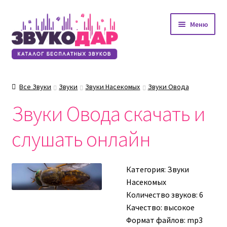
Перейти
Перейти
Меню
к
к
навигации
содержимому
Все Звуки
Звуки
Звуки Насекомых
Звуки Овода
Звуки Овода скачать и
слушать онлайн
Категория:
Звуки
Насекомых
Количество звуков: 6
Качество: высокое
Формат файлов: mp3