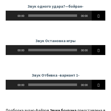
Звук одного удара?—бойран-
Аудиоплеер
00:00
00:00
Звук Остановка игры
Аудиоплеер
00:00
00:00
Звук Отбивка -вариант 1-
Аудиоплеер
00:00
00:00
Подборка аудио файлов
Звуки боурана
представлена в