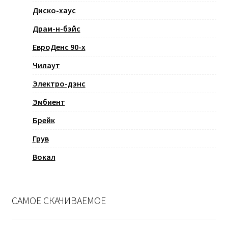
Диско-хаус
Драм-н-бэйс
ЕвроДенс 90-х
Чилаут
Электро-дэнс
Эмбиент
Брейк
Грув
Вокал
САМОЕ СКАЧИВАЕМОЕ