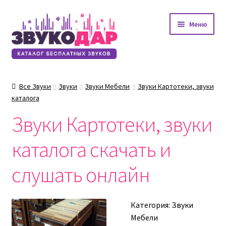
Перейти
Перейти
Меню
к
к
навигации
содержимому
Все Звуки
Звуки
Звуки Мебели
Звуки Картотеки, звуки
каталога
Звуки Картотеки, звуки
каталога скачать и
слушать онлайн
Категория:
Звуки
Мебели