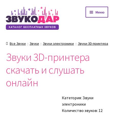
Перейти
Перейти
Меню
к
к
навигации
содержимому
Все Звуки
Звуки
Звуки электроники
Звуки 3D-принтера
Звуки 3D-принтера
скачать и слушать
онлайн
Категория:
Звуки
электроники
Количество звуков: 12