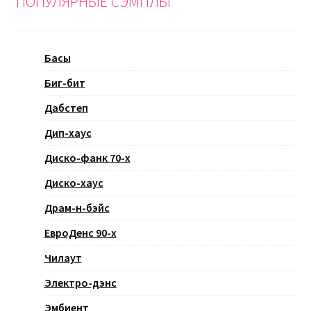
ПОПУЛЯРНЫЕ СЭМПЛЫ
Басы
Биг-бит
Дабстеп
Дип-хаус
Диско-фанк 70-х
Диско-хаус
Драм-н-бэйс
ЕвроДенс 90-х
Чилаут
Электро-дэнс
Эмбиент