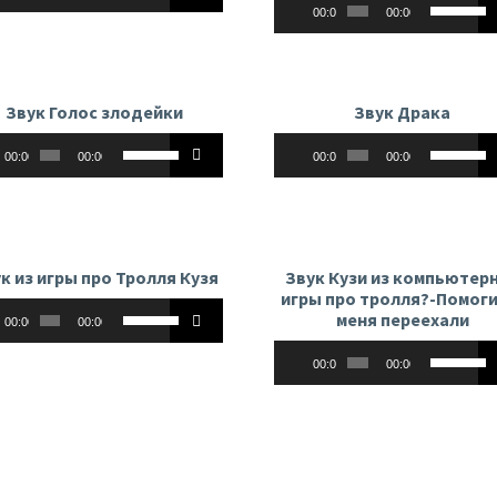
клавиши
громкость.
громкост
00:00
00:00
клавиши
вверх/
вверх/
вниз,
вниз,
чтобы
чтобы
увеличить
Звук Голос злодейки
Звук Драка
увеличит
или
оплеер
Аудиоплеер
Используйте
Использу
или
уменьшить
00:00
00:00
00:00
00:00
клавиши
клавиши
уменьши
громкость.
вверх/
вверх/
громкост
вниз,
вниз,
чтобы
чтобы
увеличить
увеличит
к из игры про Тролля Кузя
Звук Кузи из компьютер
или
или
игры про тролля?-Помоги
оплеер
Используйте
уменьшить
уменьши
меня переехали
00:00
00:00
клавиши
громкость.
громкост
Аудиоплеер
Использу
вверх/
00:00
00:00
клавиши
вниз,
вверх/
чтобы
вниз,
увеличить
чтобы
или
увеличит
уменьшить