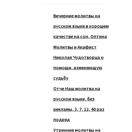
Вечерние молитвы на
русском языке в хорошем
качестве на сон, Оптина
Молитвы и Акафист
Николая Чудотворца о
помощи, изменяющую
судьбу
Отче Наш молитва на
русском языке, без
рекламы, 3, 7, 12, 40 раз
подряд
Утренние молитвы на