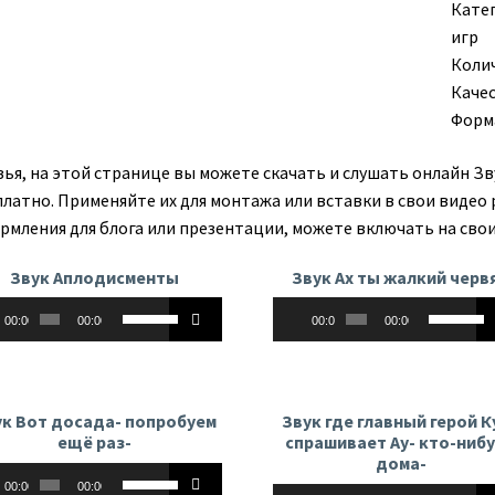
Кате
игр
Колич
Каче
Форм
зья, на этой странице вы можете скачать и слушать онлайн З
платно. Применяйте их для монтажа или вставки в свои видео 
рмления для блога или презентации, можете включать на свои
Звук Аплодисменты
Звук Ах ты жалкий черв
оплеер
Аудиоплеер
Используйте
Использу
00:00
00:00
00:00
00:00
клавиши
клавиши
вверх/
вверх/
вниз,
вниз,
чтобы
чтобы
ук Вот досада- попробуем
Звук где главный герой К
увеличить
увеличит
ещё раз-
спрашивает Ау- кто-ниб
или
или
дома-
оплеер
Используйте
уменьшить
уменьши
00:00
00:00
Аудиоплеер
Использу