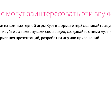
или
громкость.
уменьши
с могут заинтересовать эти звук
громкост
ки из компьютерной игры Кузя в формате mp3 скачивайте звук
ируйте с этими звуками свои видео, создавайте с ними музыку
рмления презентаций, разработки игр или приложений.