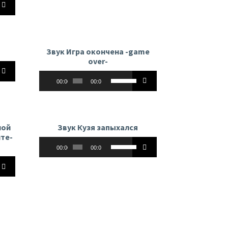
вверх/
ь.
громкость.
вниз,
чтобы
увеличить
или
Звук Игра окончена -game
ь
уменьшить
over-
йте
громкость.
Аудиоплеер
Используйте
ть
00:00
00:00
клавиши
ь.
вверх/
вниз,
чтобы
ь
ной
Звук Кузя запыхался
увеличить
те-
Аудиоплеер
Используйте
или
ть
00:00
00:00
клавиши
уменьшить
ь.
йте
вверх/
громкость.
вниз,
чтобы
увеличить
или
ь
уменьшить