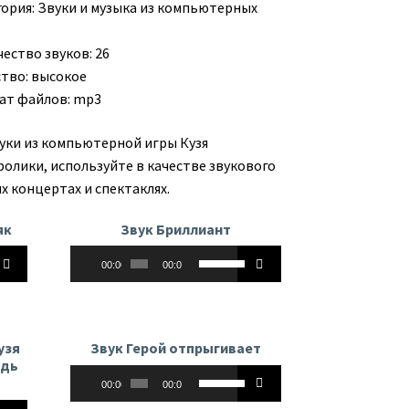
гория:
Звуки и музыка из компьютерных
ество звуков: 26
ство: высокое
ат файлов: mp3
вуки из компьютерной игры Кузя
ролики, используйте в качестве звукового
х концертах и спектаклях.
як
Звук Бриллиант
Аудиоплеер
йте
Используйте
00:00
00:00
клавиши
вверх/
вниз,
чтобы
узя
Звук Герой отпрыгивает
ь
увеличить
удь
Аудиоплеер
Используйте
или
00:00
00:00
клавиши
ть
уменьшить
йте