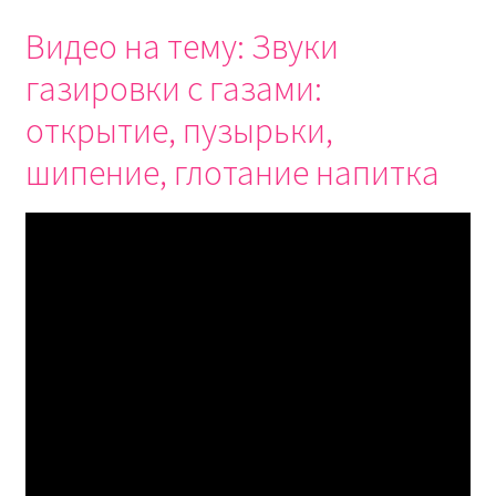
Видео на тему: Звуки
газировки с газами:
открытие, пузырьки,
шипение, глотание напитка