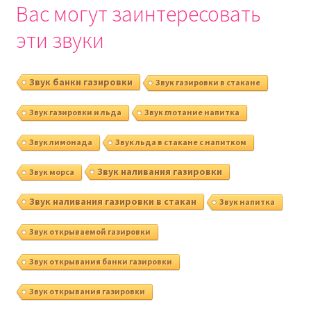
Вас могут заинтересовать
эти звуки
Звук банки газировки
Звук газировки в стакане
Звук газировки и льда
Звук глотание напитка
Звук лимонада
Звук льда в стакане с напитком
Звук наливания газировки
Звук морса
Звук наливания газировки в стакан
Звук напитка
Звук открываемой газировки
Звук открывания банки газировки
Звук открывания газировки