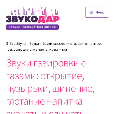
Перейти
Перейти
Меню
к
к
навигации
содержимому
Все Звуки
Звуки
Звуки газировки с газами: открытие,
пузырьки, шипение, глотание напитка
Звуки газировки с
газами: открытие,
пузырьки, шипение,
глотание напитка
скачать и слушать