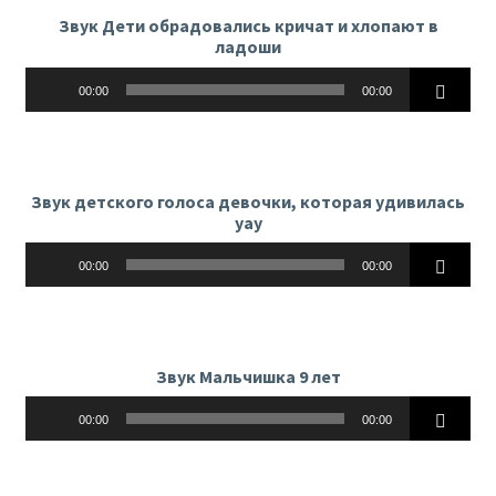
Звук Дети обрадовались кричат и хлопают в
ладоши
Аудиоплеер
00:00
00:00
Звук детского голоса девочки, которая удивилась
уау
Аудиоплеер
00:00
00:00
Звук Мальчишка 9 лет
Аудиоплеер
00:00
00:00