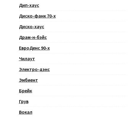
Дип-хаус
Диско-фанк 70-х
Диско-хаус
Драм-н-бэйс
ЕвроДенс 90-х
Чилаут
Электро-дэнс
Эмбиент
Брейк
Грув
Вокал