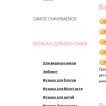
Ва
САМОЕ СКАЧИВАЕМОЕ
Г
З
З
МУЗЫКА ДЛЯ МОНТАЖА
З
З
Для видеороликов
Гро
Эмбиент
реги
Музыка для блогов
рин
Музыка для ВКонтакте
Музыка для детей
Ви
Музыка Для доната