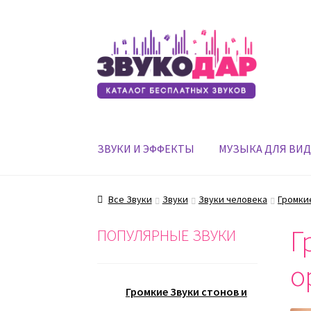
Перейти
Перейти
к
к
навигации
содержимому
ЗВУКИ И ЭФФЕКТЫ
МУЗЫКА ДЛЯ ВИ
Все Звуки
Звуки
Звуки человека
Громкие
Г
ПОПУЛЯРНЫЕ ЗВУКИ
о
Громкие Звуки стонов и