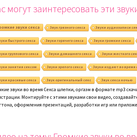
громкость.
с могут заинтересовать эти звук
громкост
ромкие звуки секса
Звук грязного секса
Звуки аудиозаписи се
вуки быстрого секса
Звуки горячего секса
Звуки громкие секса
вуки группового секса
Звуки домашнего секса
Звуки жесткого сек
вуки занятия сексом
Звуки зрелого секса
Звуки издают во время 
вуки красивые секса
Звук оригинальный секс
Звук секса ночью
мкие звуки во время Секса шлепки, оргазм в формате mp3 скач
страции. Монтируйте с этими звуками свои видео, создавайте
гтона, оформления презентаций, разработки игр или приложе
део на тему: Громкие звуки во в