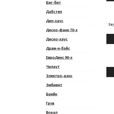
Биг-бит
Дабстеп
Дип-хаус
Зв
Диско-фанк 70-х
Ауди
Диско-хаус
Драм-н-бэйс
ЕвроДенс 90-х
Чилаут
Ауди
Электро-дэнс
Эмбиент
Брейк
Грув
Вокал