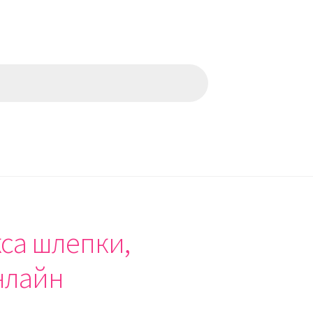
кса шлепки,
нлайн