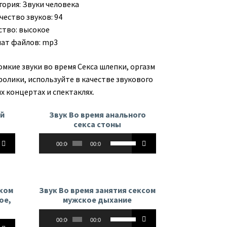
гория:
Звуки человека
чество звуков: 94
ство: высокое
ат файлов: mp3
омкие звуки во время Секса шлепки, оргазм
ролики, используйте в качестве звукового
х концертах и спектаклях.
ый
Звук Во время анального
секса стоны
Аудиоплеер
йте
Используйте
00:00
00:00
клавиши
вверх/
вниз,
чтобы
еком
Звук Во время занятия сексом
ь
увеличить
ое,
мужское дыхание
или
Аудиоплеер
Используйте
ть
уменьшить
00:00
00:00
йте
клавиши