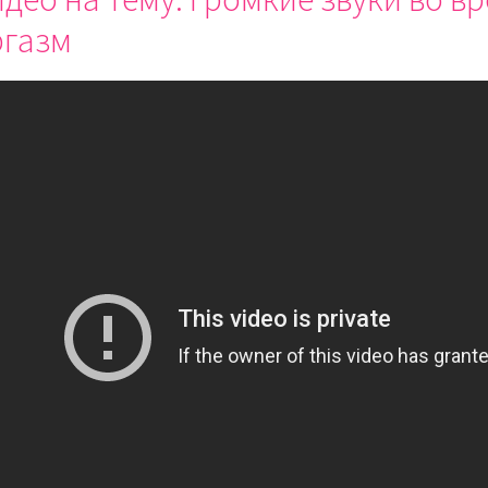
ргазм