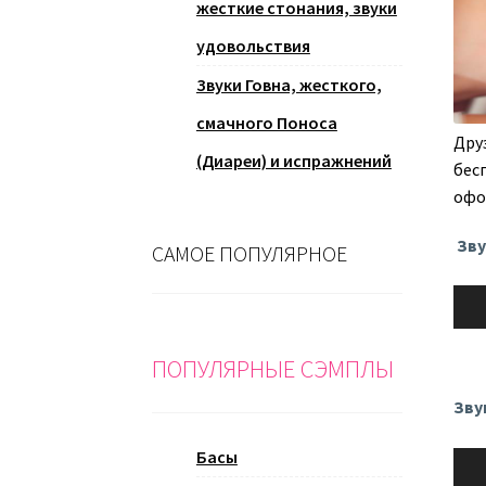
жесткие стонания, звуки
удовольствия
Звуки Говна, жесткого,
смачного Поноса
Дру
(Диареи) и испражнений
бес
офо
Зв
САМОЕ ПОПУЛЯРНОЕ
Ауди
ПОПУЛЯРНЫЕ СЭМПЛЫ
Зву
Басы
Ауди