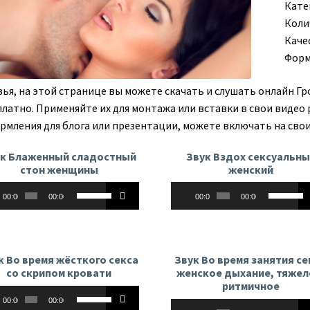
Кате
Коли
Каче
Форм
зья, на этой странице вы можете скачать и слушать онлайн Гр
платно. Применяйте их для монтажа или вставки в свои видео 
рмления для блога или презентации, можете включать на свои
ук Блаженный сладостный
Звук Вздох сексуальн
стон женщины
женский
оплеер
Аудиоплеер
Используйте
Использу
00:00
00:00
00:00
00:00
клавиши
клавиши
вверх/
вверх/
вниз,
вниз,
чтобы
чтобы
к Во время жёсткого секса
Звук Во время занятия с
увеличить
увеличит
со скрипом кровати
женское дыхание, тяжел
или
или
ритмичное
оплеер
Используйте
уменьшить
уменьши
00:00
00:00
Аудиоплеер
Использу
клавиши