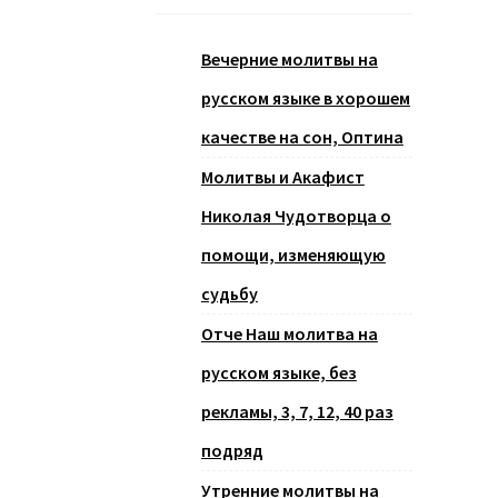
Вечерние молитвы на
русском языке в хорошем
качестве на сон, Оптина
Молитвы и Акафист
Николая Чудотворца о
помощи, изменяющую
судьбу
Отче Наш молитва на
русском языке, без
рекламы, 3, 7, 12, 40 раз
подряд
Утренние молитвы на