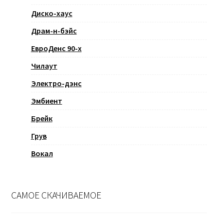
Диско-хаус
Драм-н-бэйс
ЕвроДенс 90-х
Чилаут
Электро-дэнс
Эмбиент
Брейк
Грув
Вокал
САМОЕ СКАЧИВАЕМОЕ