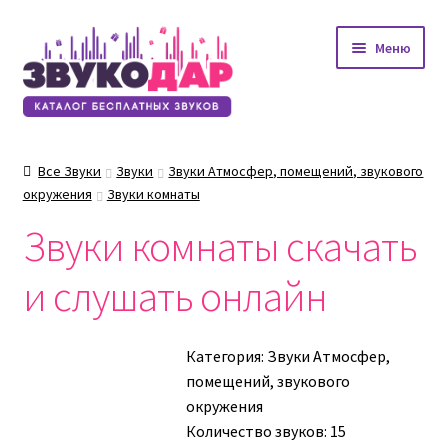
Перейти
Перейти
Меню
к
к
навигации
содержимому
Все Звуки
Звуки
Звуки Атмосфер, помещений, звукового
окружения
Звуки комнаты
Звуки комнаты скачать
и слушать онлайн
Категория:
Звуки Атмосфер,
помещений, звукового
окружения
Количество звуков: 15