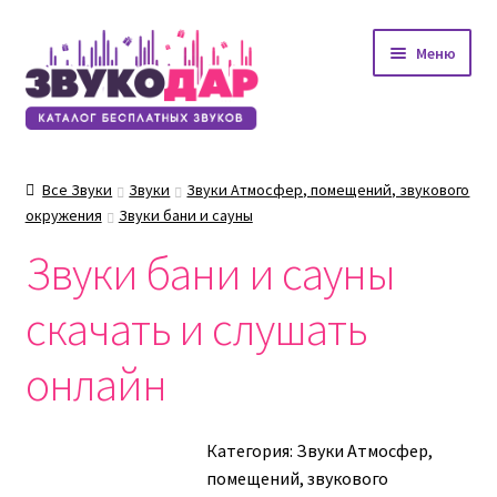
Перейти
Перейти
Меню
к
к
навигации
содержимому
Все Звуки
Звуки
Звуки Атмосфер, помещений, звукового
окружения
Звуки бани и сауны
Звуки бани и сауны
скачать и слушать
онлайн
Категория:
Звуки Атмосфер,
помещений, звукового