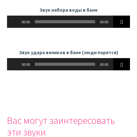
Звук набора воды в бане
Аудиоплеер
00:00
00:00
Звук удара веников в бане (люди парятся)
Аудиоплеер
00:00
00:00
Вас могут заинтересовать
эти звуки