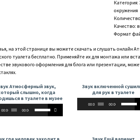
Категория:
окружения
Количество 
Качество: 
Формат фа
зья, на этой странице вы можете скачать и слушать онлайн 
ского туалета бесплатно. Применяйте их для монтажа или вста
естве звукового оформления для блога или презентации, може
таклях.
вук Атмосферный звук,
Звук включенной сушил
который слышно, когда
для рук в туалете
одишься в туалете в музее
Аудиоплеер
Использу
00:00
00:00
оплеер
Используйте
клавиши
00:00
00:00
клавиши
вверх/
вверх/
вниз,
вниз,
чтобы
чтобы
увеличит
ук где человек заходит в
Звук Ещё вариант