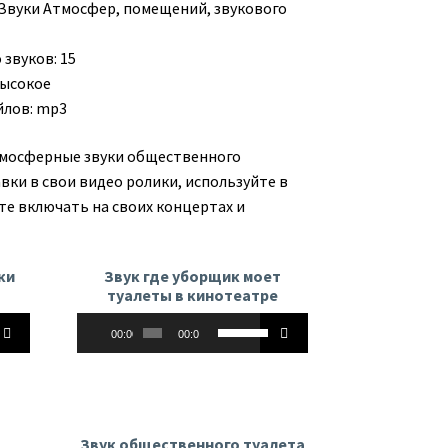
Звуки Атмосфер, помещений, звукового
звуков: 15
высокое
йлов: mp3
Атмосферные звуки общественного
вки в свои видео ролики, используйте в
те включать на своих концертах и
ки
Звук где уборщик моет
туалеты в кинотеатре
Аудиоплеер
йте
Используйте
00:00
00:00
клавиши
вверх/
вниз,
чтобы
ь
увеличить
Звук общественного туалета