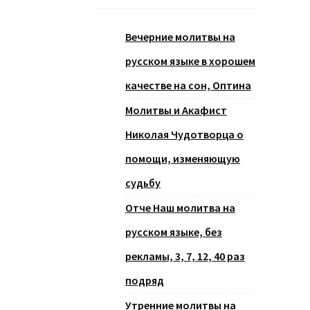
Вечерние молитвы на
русском языке в хорошем
качестве на сон, Оптина
Молитвы и Акафист
Николая Чудотворца о
помощи, изменяющую
судьбу
Отче Наш молитва на
русском языке, без
рекламы, 3, 7, 12, 40 раз
подряд
Утренние молитвы на