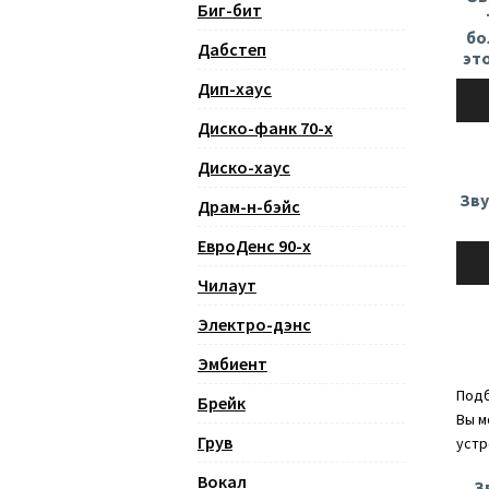
Биг-бит
бо
Дабстеп
это
Дип-хаус
Ауди
Диско-фанк 70-х
Диско-хаус
Зву
Драм-н-бэйс
ЕвроДенс 90-х
Ауди
Чилаут
Электро-дэнс
Эмбиент
Подб
Брейк
Вы м
Грув
устр
Вокал
З