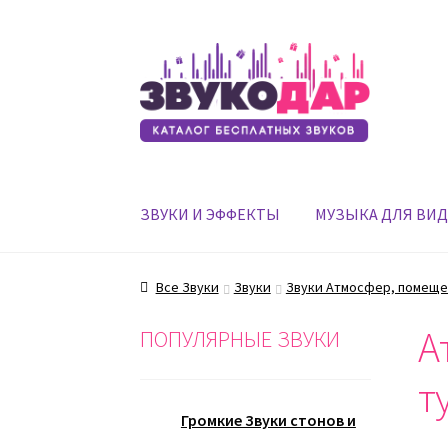
Перейти
Перейти
к
к
навигации
содержимому
ЗВУКИ И ЭФФЕКТЫ
МУЗЫКА ДЛЯ ВИ
Все Звуки
Звуки
Звуки Атмосфер, помеще
А
ПОПУЛЯРНЫЕ ЗВУКИ
т
Громкие Звуки стонов и