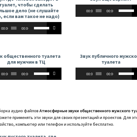
увеличить
или
туалет, чтобы сделать
Аудиоплеер
Использу
или
уменьши
льшое дело (не слушайте
00:00
00:00
клавиши
уменьшить
, если вам такое не надо)
громкост
вверх/
громкость.
оплеер
Используйте
вниз,
00:00
00:00
клавиши
чтобы
вверх/
увеличит
вниз,
или
чтобы
уменьши
к общественного туалета
Звук публичного мужско
увеличить
для мужчин в ТЦ
туалета
громкост
или
оплеер
Аудиоплеер
Используйте
Использу
уменьшить
00:00
00:00
00:00
00:00
клавиши
клавиши
громкость.
вверх/
вверх/
вниз,
вниз,
чтобы
чтобы
увеличить
увеличит
орка аудио файлов
Атмосферные звуки общественного мужского ту
или
или
ожете применять эти звуки для своих презентаций и проектов. Для эт
уменьшить
уменьши
ойство, компьютер или телефон и используйте бесплатно.
громкость.
громкост
вук пустого туалета, где