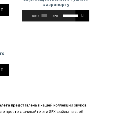
или
в аэропорту
йте
ть
уменьшить
Аудиоплеер
Используйте
ь.
громкость.
00:00
00:00
клавиши
вверх/
вниз,
чтобы
ь
увеличить
или
ть
го
уменьшить
ь.
громкость.
йте
ь
алета
представлена в нашей коллекции звуков.
ого просто скачивайте эти SFX-файлы на своё
ть
ь.