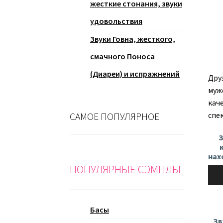
жесткие стонания, звуки
удовольствия
Звуки Говна, жесткого,
смачного Поноса
(Диареи) и испражнений
Дру
муж
кач
САМОЕ ПОПУЛЯРНОЕ
спек
З
нах
ПОПУЛЯРНЫЕ СЭМПЛЫ
Ауди
Басы
Зв