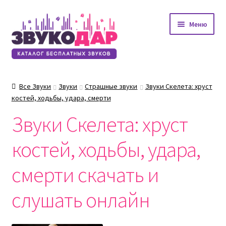
Перейти
Перейти
Меню
к
к
навигации
содержимому
Все Звуки
Звуки
Страшные звуки
Звуки Скелета: хруст
костей, ходьбы, удара, смерти
Звуки Скелета: хруст
костей, ходьбы, удара,
смерти скачать и
слушать онлайн