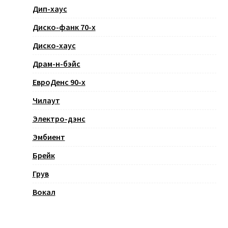
Дип-хаус
Диско-фанк 70-х
Диско-хаус
Драм-н-бэйс
ЕвроДенс 90-х
Чилаут
Электро-дэнс
Эмбиент
Брейк
Грув
Вокал