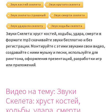
Звук костей скелета
Звук крутого скелета
Звук скелета страшный
Звук смерти скелета
Звук удара по скелету
Звук ходьбы скелета
Звуки Скелета: хруст костей, ходьбы, удара, смерти в
формате mp3 скачивайте звуки бесплатно и без
регистрации. Монтируйте с этими звуками свои видео,
создавайте с ними музыку и песни, используйте для
рингтона, оформления презентаций, разработки игр
или приложений.
Видео на тему: Звуки
Скелета: хруст костей,
ходьбы, удара, смерти