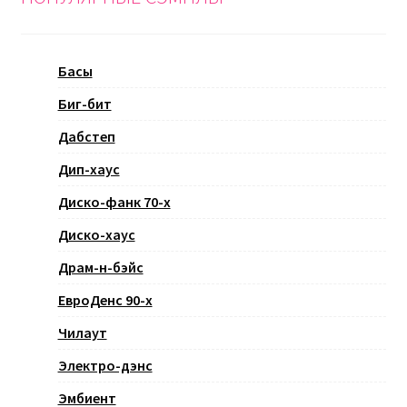
Басы
Биг-бит
Дабстеп
Дип-хаус
Диско-фанк 70-х
Диско-хаус
Драм-н-бэйс
ЕвроДенс 90-х
Чилаут
Электро-дэнс
Эмбиент