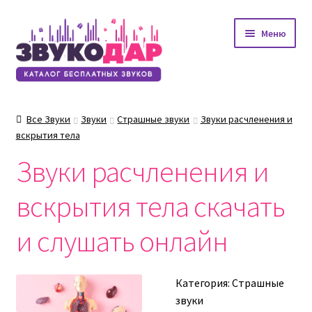
Перейти
Перейти
Меню
к
к
навигации
содержимому
Все Звуки
Звуки
Страшные звуки
Звуки расчленения и
вскрытия тела
Звуки расчленения и
вскрытия тела скачать
и слушать онлайн
Категория:
Страшные
звуки