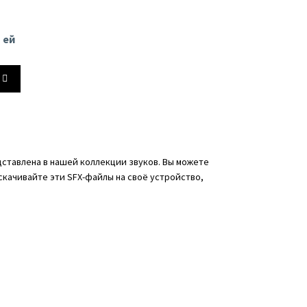
вниз,
чтобы
ь
увеличить
 ей
или
ть
уменьшить
йте
ь.
громкость.
ь
ставлена в нашей коллекции звуков. Вы можете
 скачивайте эти SFX-файлы на своё устройство,
ть
ь.