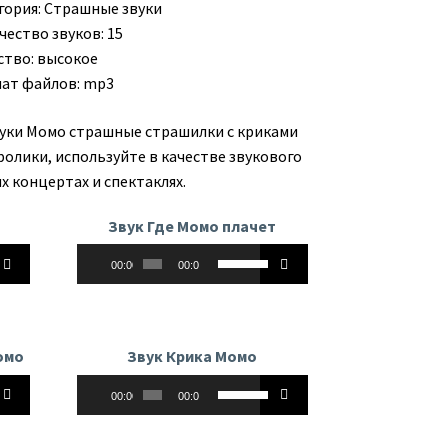
гория:
Страшные звуки
чество звуков: 15
ство: высокое
ат файлов: mp3
вуки Момо страшные страшилки с криками
ролики, используйте в качестве звукового
х концертах и спектаклях.
Звук Где Момо плачет
Аудиоплеер
йте
Используйте
00:00
00:00
клавиши
вверх/
вниз,
чтобы
омо
Звук Крика Момо
ь
увеличить
Аудиоплеер
йте
Используйте
или
00:00
00:00
клавиши
ть
уменьшить
вверх/
ь.
громкость.