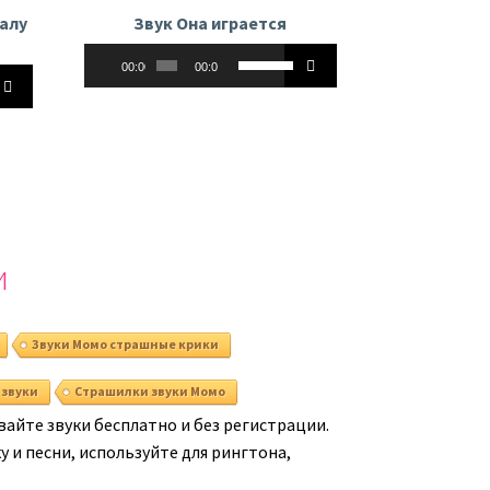
алу
Звук Она играется
Аудиоплеер
Используйте
00:00
00:00
йте
клавиши
вверх/
вниз,
чтобы
увеличить
ь
или
уменьшить
ть
громкость.
и
ь.
Звуки Момо страшные крики
 звуки
Страшилки звуки Момо
айте звуки бесплатно и без регистрации.
 и песни, используйте для рингтона,