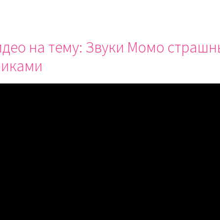
део на тему: Звуки Момо страшн
риками