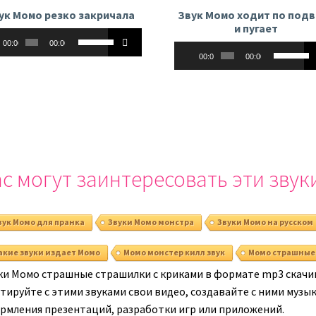
чтобы
ук Момо резко закричала
Звук Момо ходит по подв
увеличить
и пугает
оплеер
Используйте
или
00:00
00:00
Аудиоплеер
Использу
клавиши
уменьшить
00:00
00:00
клавиши
вверх/
громкость.
вверх/
вниз,
вниз,
чтобы
чтобы
увеличить
увеличит
или
или
уменьшить
уменьши
громкость.
с могут заинтересовать эти звук
громкост
вук Момо для пранка
Звуки Момо монстра
Звуки Момо на русском
акие звуки издает Момо
Момо монстер килл звук
Момо страшные
ки Момо страшные страшилки с криками в формате mp3 скачив
ируйте с этими звуками свои видео, создавайте с ними музыку
рмления презентаций, разработки игр или приложений.