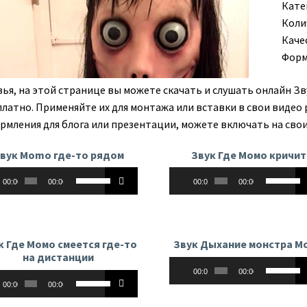
Кате
Коли
Каче
Форм
зья, на этой странице вы можете скачать и слушать онлайн З
платно. Применяйте их для монтажа или вставки в свои видео 
рмления для блога или презентации, можете включать на свои
вук Momo где-то рядом
Звук Где Момо кричит
оплеер
Аудиоплеер
Используйте
Использу
00:00
00:00
00:00
00:00
клавиши
клавиши
вверх/
вверх/
вниз,
вниз,
чтобы
чтобы
к Где Момо смеется где-то
Звук Дыхание монстра М
увеличить
увеличит
на дистанции
Аудиоплеер
Использу
или
или
00:00
00:00
оплеер
Используйте
клавиши
уменьшить
уменьши
00:00
00:00
клавиши
вверх/
громкость.
громкост
вверх/