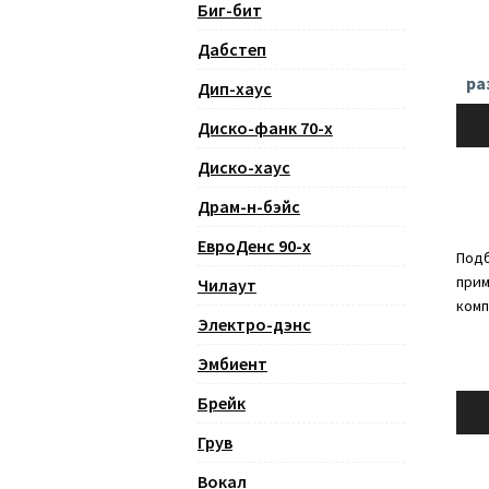
Биг-бит
Дабстеп
ра
Дип-хаус
Ауди
Диско-фанк 70-х
Диско-хаус
Драм-н-бэйс
ЕвроДенс 90-х
Подб
прим
Чилаут
комп
Электро-дэнс
Эмбиент
Ауди
Брейк
Грув
Вокал