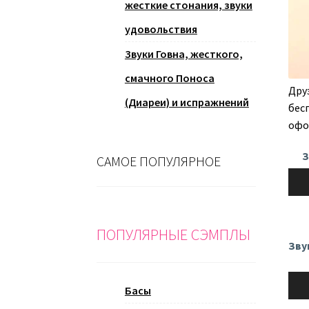
жесткие стонания, звуки
удовольствия
Звуки Говна, жесткого,
смачного Поноса
Дру
(Диареи) и испражнений
бес
офо
З
САМОЕ ПОПУЛЯРНОЕ
Ауди
ПОПУЛЯРНЫЕ СЭМПЛЫ
Зву
Ауди
Басы