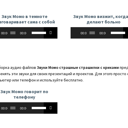
вниз,
вниз,
чтобы
чтобы
увеличит
Звук Момо в темноте
Звук Момо визжит, когда
увеличить
или
зговаривает сама с собой
делают больно
или
уменьши
оплеер
Аудиоплеер
Используйте
Использу
уменьшить
громкост
00:00
00:00
00:00
00:00
клавиши
клавиши
громкость.
вверх/
вверх/
вниз,
вниз,
чтобы
чтобы
увеличить
увеличит
орка аудио файлов
Звуки Момо страшные страшилки с криками
пред
или
или
енять эти звуки для своих презентаций и проектов. Для этого просто
уменьшить
уменьши
ьютер или телефон и используйте бесплатно.
громкость.
громкост
Звук Момо говорит по
телефону
оплеер
Используйте
00:00
00:00
клавиши
вверх/
вниз,