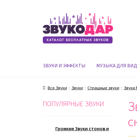
Перейти
Перейти
к
к
навигации
содержимому
ЗВУКИ И ЭФФЕКТЫ
МУЗЫКА ДЛЯ ВИ
Все Звуки
Звуки
Страшные звуки
Звуки
З
ПОПУЛЯРНЫЕ ЗВУКИ
с
Громкие Звуки стонов и