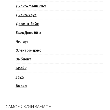
Диско-фанк 70-х
Диско-хаус
Драм-н-бэйс
ЕвроДенс 90-х
Чилаут
Электро-дэнс
Эмбиент
Брейк
Грув
Вокал
САМОЕ СКАЧИВАЕМОЕ