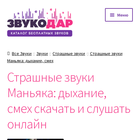
Перейти
Перейти
Меню
к
к
навигации
содержимому
Все Звуки
Звуки
Страшные звуки
Страшные звуки
Маньяка: дыхание, смех
Страшные звуки
Маньяка: дыхание,
смех скачать и слушать
онлайн