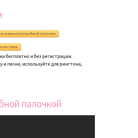
ть
уменьшить
и
ь.
громкость.
ук взмаха волшебной палочки
и поттера
и бесплатно и без регистрации.
 и песни, используйте для рингтона,
ебной палочкой