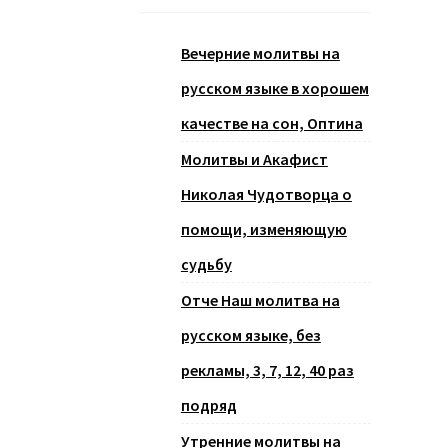
Вечерние молитвы на
русском языке в хорошем
качестве на сон, Оптина
Молитвы и Акафист
Николая Чудотворца о
помощи, изменяющую
судьбу
Отче Наш молитва на
русском языке, без
рекламы, 3, 7, 12, 40 раз
подряд
Утренние молитвы на