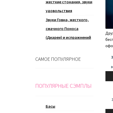
жесткие стонания, звуки
удовольствия
Звуки Говна, жесткого,
смачного Поноса
Дру
(Диареи) и испражнений
бес
офо
САМОЕ ПОПУЛЯРНОЕ
з
Ауди
ПОПУЛЯРНЫЕ СЭМПЛЫ
Басы
Ауди