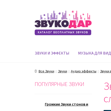
Перейти
Перейти
к
к
навигации
содержимому
ЗВУКИ И ЭФФЕКТЫ
МУЗЫКА ДЛЯ ВИ
Все Звуки
Звуки
Аудио эффекты
Звуки 
З
ПОПУЛЯРНЫЕ ЗВУКИ
с
Громкие Звуки стонов и