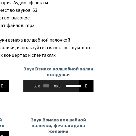
гория:
Аудио эффекты
чество звуков: 63
ство: высокое
ат файлов: mp3
вуки взмаха волшебной палочкой
ролики, используйте в качестве звукового
х концертах и спектаклях.
й
Звук Взмаха волшебной палки
колдуньи
Аудиоплеер
йте
Используйте
00:00
00:00
клавиши
вверх/
вниз,
чтобы
ь
увеличить
й
Звук Взмаха волшебной
или
во
палочки, фея загадала
ть
уменьшить
желание
йте