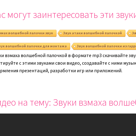
уменьшить
уменьши
с могут заинтересовать эти звук
громкость.
громкост
змах волшебной палочки звук
Звук атаки волшебной палочкой
Зв
вук волшебной палочки для монтажа
Звук волшебной палочки из гарр
ки взмаха волшебной палочкой в формате mp3 скачивайте звук
ируйте с этими звуками свои видео, создавайте с ними музыку
рмления презентаций, разработки игр или приложений.
део на тему: Звуки взмаха волш