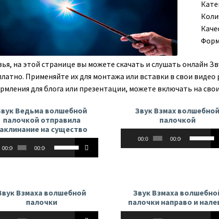
Кате
Коли
Каче
Форм
зья, на этой странице вы можете скачать и слушать онлайн З
платно. Применяйте их для монтажа или вставки в свои видео 
рмления для блога или презентации, можете включать на свои
Звук Ведьма волшебной
Звук Взмах волшебно
палочкой отправила
палочкой
аклинание на существо
Аудиоплеер
Использу
00:00
00:00
оплеер
Используйте
клавиши
00:00
00:00
клавиши
вверх/
вверх/
вниз,
вниз,
чтобы
чтобы
увеличит
Звук Взмаха волшебной
Звук Взмаха волшебно
увеличить
или
палочки
палочки направо и нале
или
уменьши
оплеер
Аудиоплеер
Используйте
Использу
уменьшить