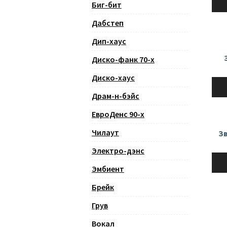
Биг-бит
Дабстеп
Дип-хаус
Диско-фанк 70-х
Диско-хаус
Ауди
Драм-н-бэйс
ЕвроДенс 90-х
Чилаут
З
Электро-дэнс
Ауди
Эмбиент
Брейк
Грув
Вокал