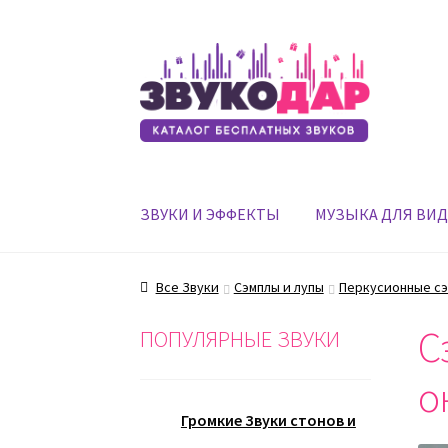
Перейти
Перейти
к
к
навигации
содержимому
ЗВУКИ И ЭФФЕКТЫ
МУЗЫКА ДЛЯ ВИ
Все Звуки
Сэмплы и лупы
Перкусионные сэ
С
ПОПУЛЯРНЫЕ ЗВУКИ
о
Громкие Звуки стонов и