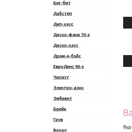
Биг-бит
Дабстеп
Ауди
Дип-хаус
Диско-фанк 70-х
Диско-хаус
Драм-н-бэйс
Ауди
ЕвроДенс 90-х
Чилаут
Электро-дэнс
Эмбиент
Брейк
Ва
Грув
Вуд
Вокал