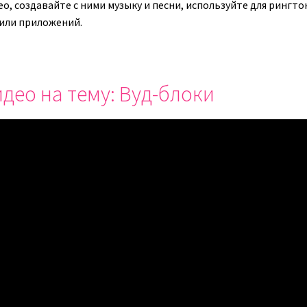
ео, создавайте с ними музыку и песни, используйте для рингт
 или приложений.
део на тему: Вуд-блоки