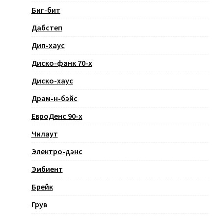
Биг-бит
Дабстеп
Дип-хаус
Диско-фанк 70-х
Диско-хаус
Драм-н-бэйс
ЕвроДенс 90-х
Чилаут
Электро-дэнс
Эмбиент
Брейк
Грув