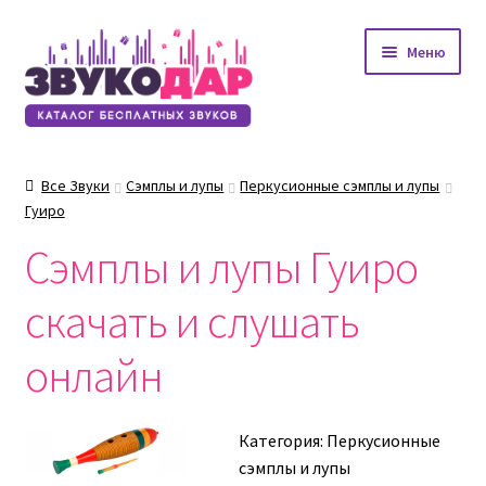
Перейти
Перейти
Меню
к
к
навигации
содержимому
Все Звуки
Сэмплы и лупы
Перкусионные сэмплы и лупы
Гуиро
Сэмплы и лупы Гуиро
скачать и слушать
онлайн
Категория:
Перкусионные
сэмплы и лупы