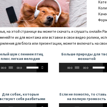
Кате
Коли
Каче
Форм
зья, на этой странице вы можете скачать и слушать онлайн Ра
меняйте их для монтажа или вставки в свои видео ролики, исп
рмления для блога или презентации, можете включать на свои
елый шум с пением птиц
Больше природы для тв
плюс легкая мелодия
мохнатой
оплеер
Аудиоплеер
Используйте
Использу
00:00
00:00
00:00
00:00
клавиши
клавиши
вверх/
вверх/
вниз,
вниз,
чтобы
чтобы
увеличить
увеличит
Для собак, которые
Если не помогло, то ставь
или
или
вствуют себя разбитыми
на полную громкость
уменьшить
уменьши
оплеер
Аудиоплеер
Используйте
Использу