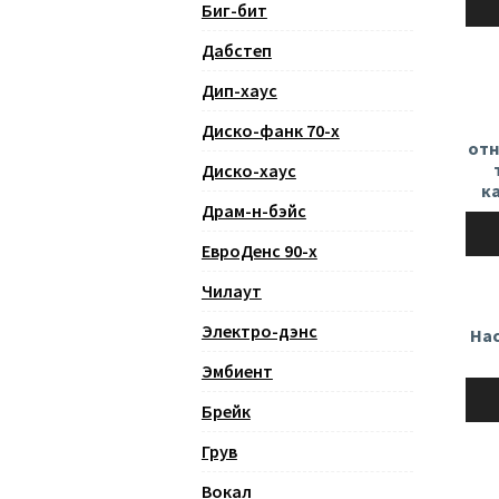
Биг-бит
Дабстеп
Дип-хаус
Диско-фанк 70-х
отн
Диско-хаус
к
Драм-н-бэйс
Ауди
ЕвроДенс 90-х
Чилаут
Электро-дэнс
Нас
Эмбиент
Ауди
Брейк
Грув
Вокал