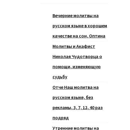
Вечерние молитвы на
русском языке в хорошем
качестве на сон, Оптина
Молитвы и Акафист
Николая Чудотворца о
помощи, изменяющую
судьбу
Отче Наш молитва на
русском языке, без
рекламы, 3, 7, 12, 40 раз
подряд
Утренние молитвы на