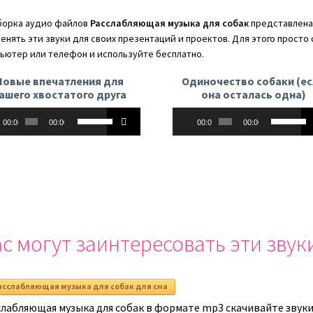
увеличить
орка аудио файлов
Расслабляющая музыка для собак
представлена 
или
енять эти звуки для своих презентаций и проектов. Для этого просто
уменьшить
ьютер или телефон и используйте бесплатно.
громкость.
Новые впечатления для
Одиночество собаки (е
ашего хвостатого друга
она осталась одна)
оплеер
Аудиоплеер
Используйте
Использу
00:00
00:00
00:00
00:00
клавиши
клавиши
вверх/
вверх/
вниз,
вниз,
чтобы
чтобы
увеличить
увеличит
или
или
уменьшить
уменьши
с могут заинтересовать эти звук
громкость.
громкост
асслабляющая музыка для собак для сна
слабляющая музыка для собак в формате mp3 скачивайте звуки