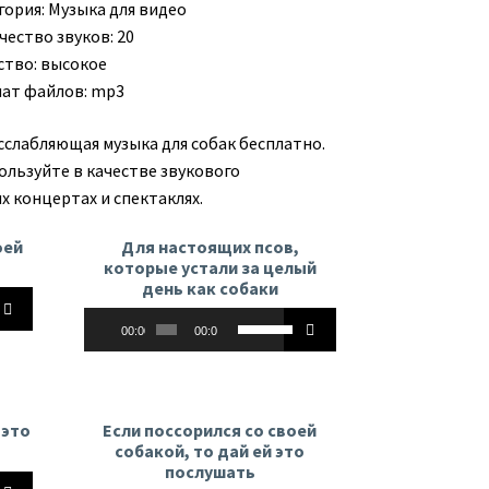
гория:
Музыка для видео
чество звуков: 20
ство: высокое
ат файлов: mp3
сслабляющая музыка для собак бесплатно.
ользуйте в качестве звукового
х концертах и спектаклях.
оей
Для настоящих псов,
которые устали за целый
день как собаки
йте
Аудиоплеер
Используйте
00:00
00:00
клавиши
вверх/
вниз,
чтобы
ь
 это
Если поссорился со своей
увеличить
собакой, то дай ей это
или
ть
послушать
йте
уменьшить