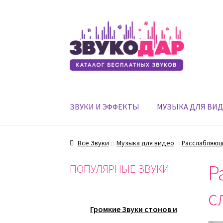
Перейти
Перейти
к
к
навигации
содержимому
ЗВУКИ И ЭФФЕКТЫ
МУЗЫКА ДЛЯ ВИ
Все Звуки
Музыка для видео
Расслабляющ
Р
ПОПУЛЯРНЫЕ ЗВУКИ
с
Громкие Звуки стонов и