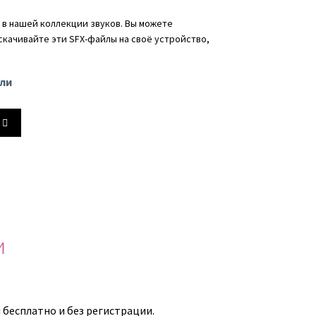
в нашей коллекции звуков. Вы можете
 скачивайте эти SFX-файлы на своё устройство,
сли
йте
ь
ть
и
ь.
 бесплатно и без регистрации.