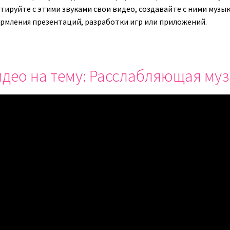
ируйте с этими звуками свои видео, создавайте с ними музыку
рмления презентаций, разработки игр или приложений.
део на тему: Расслабляющая муз