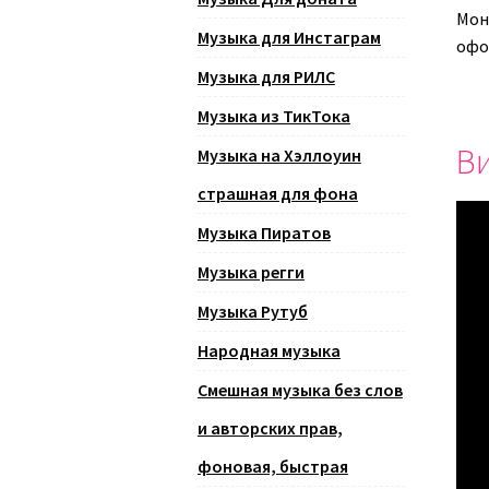
Монт
Музыка для Инстаграм
офо
Музыка для РИЛС
Музыка из ТикТока
Ви
Музыка на Хэллоуин
страшная для фона
Музыка Пиратов
Музыка регги
Музыка Рутуб
Народная музыка
Смешная музыка без слов
и авторских прав,
фоновая, быстрая