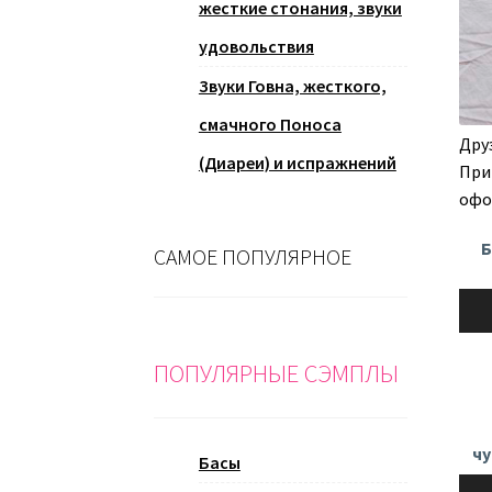
жесткие стонания, звуки
удовольствия
Звуки Говна, жесткого,
смачного Поноса
Дру
(Диареи) и испражнений
При
офо
Б
САМОЕ ПОПУЛЯРНОЕ
Ауди
ПОПУЛЯРНЫЕ СЭМПЛЫ
чу
Басы
Ауди