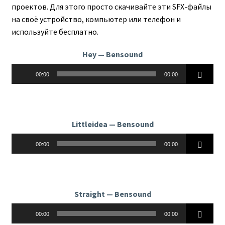
проектов. Для этого просто скачивайте эти SFX-файлы
на своё устройство, компьютер или телефон и
используйте бесплатно.
Hey — Bensound
Аудиоплеер
00:00
00:00
Littleidea — Bensound
Аудиоплеер
00:00
00:00
Straight — Bensound
Аудиоплеер
00:00
00:00