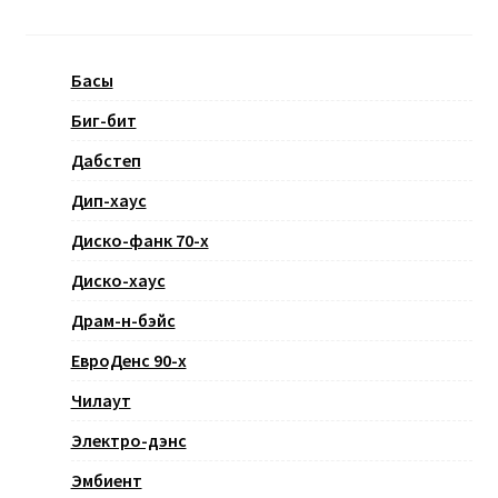
Басы
Биг-бит
Дабстеп
Дип-хаус
Диско-фанк 70-х
Диско-хаус
Драм-н-бэйс
ЕвроДенс 90-х
Чилаут
Электро-дэнс
Эмбиент