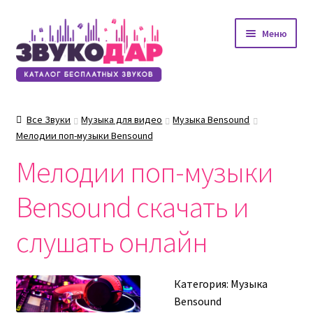
Перейти
Перейти
Меню
к
к
навигации
содержимому
Все Звуки
Музыка для видео
Музыка Bensound
Мелодии поп-музыки Bensound
Мелодии поп-музыки
Bensound скачать и
слушать онлайн
Категория:
Музыка
Bensound