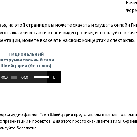
Каче
Форм
зья, на этой странице вы можете скачать и слушать онлайн Г
 монтажа или вставки в свои видео ролики, используйте в кач
зентации, можете включать на своих концертах и спектаклях.
Национальный
инструментальный гимн
Швейцарии (без слов)
оплеер
Используйте
00:00
00:00
клавиши
вверх/
вниз,
чтобы
увеличить
орка аудио файлов
Гимн Швейцарии
представлена в нашей коллекции
или
х презентаций и проектов. Для этого просто скачивайте эти SFX-файл
уменьшить
льзуйте бесплатно.
громкость.