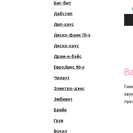
Биг-бит
Дабстеп
Ауди
Дип-хаус
Диско-фанк 70-х
Диско-хаус
Драм-н-бэйс
ЕвроДенс 90-х
Ва
Чилаут
Гим
Электро-дэнс
зву
Эмбиент
пре
Брейк
Грув
Вокал