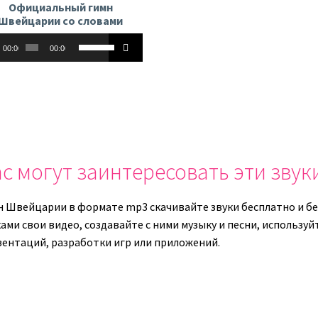
Официальный гимн
Швейцарии со словами
оплеер
Используйте
00:00
00:00
клавиши
вверх/
вниз,
чтобы
увеличить
или
уменьшить
с могут заинтересовать эти звук
громкость.
н Швейцарии в формате mp3 скачивайте звуки бесплатно и бе
ками свои видео, создавайте с ними музыку и песни, использу
зентаций, разработки игр или приложений.