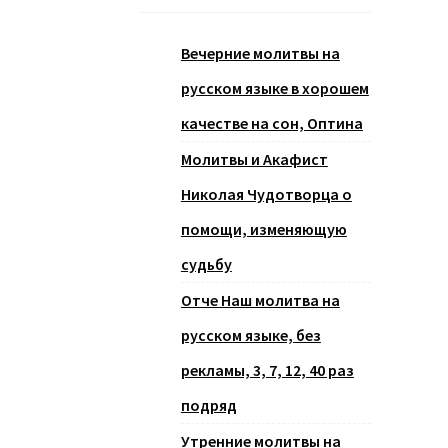
Вечерние молитвы на
русском языке в хорошем
качестве на сон, Оптина
Молитвы и Акафист
Николая Чудотворца о
помощи, изменяющую
судьбу
Отче Наш молитва на
русском языке, без
рекламы, 3, 7, 12, 40 раз
подряд
Утренние молитвы на