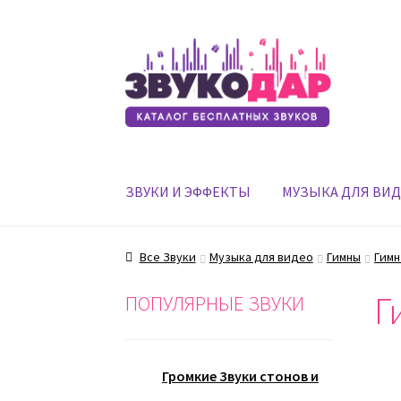
Перейти
Перейти
к
к
навигации
содержимому
ЗВУКИ И ЭФФЕКТЫ
МУЗЫКА ДЛЯ ВИ
Все Звуки
Музыка для видео
Гимны
Гимн
Г
ПОПУЛЯРНЫЕ ЗВУКИ
Громкие Звуки стонов и