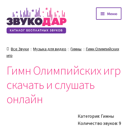
Перейти
Перейти
Меню
к
к
навигации
содержимому
Все Звуки
Музыка для видео
Гимны
Гимн Олимпийских
игр
Гимн Олимпийских игр
скачать и слушать
онлайн
Категория:
Гимны
Количество звуков: 9