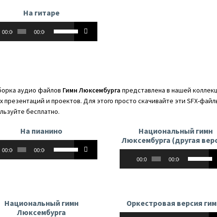
чтобы
увеличить
На гитаре
увеличит
или
оплеер
Используйте
или
уменьшить
00:00
00:00
клавиши
уменьши
громкость.
вверх/
громкост
вниз,
чтобы
увеличить
орка аудио файлов
Гимн Люксембурга
представлена в нашей коллекц
или
х презентаций и проектов. Для этого просто скачивайте эти SFX-файл
уменьшить
льзуйте бесплатно.
громкость.
На пианино
Национальный гимн
Люксембурга (другая вер
оплеер
Используйте
00:00
00:00
Аудиоплеер
Использу
клавиши
00:00
00:00
клавиши
вверх/
вверх/
вниз,
вниз,
чтобы
чтобы
увеличить
Национальный гимн
Оркестровая версия гим
увеличит
или
Люксембурга