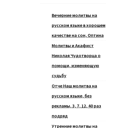
Вечерние молитвы на
русском языке в хорошем
качестве на сон, Оптина
Молитвы и Акафист
Николая Чудотворца о
помощи, изменяющую
судьбу
Отче Наш молитва на
русском языке, без
рекламы, 3, 7, 12, 40 раз
подряд
Утренние молитвы на