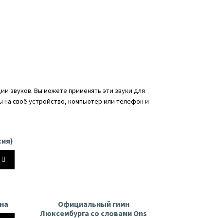
чтобы
ь
увеличить
или
ть
уменьшить
ь.
громкость.
ии звуков. Вы можете применять эти звуки для
ы на своё устройство, компьютер или телефон и
сия)
йте
на
Официальный гимн
ь
Люксембурга со словами Ons