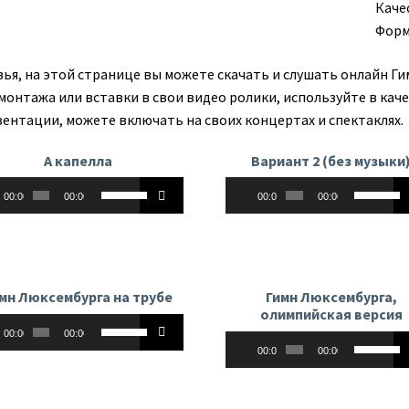
Каче
Форм
зья, на этой странице вы можете скачать и слушать онлайн Г
 монтажа или вставки в свои видео ролики, используйте в кач
зентации, можете включать на своих концертах и спектаклях.
А капелла
Вариант 2 (без музыки
оплеер
Аудиоплеер
Используйте
Использу
00:00
00:00
00:00
00:00
клавиши
клавиши
вверх/
вверх/
вниз,
вниз,
чтобы
чтобы
увеличить
увеличит
мн Люксембурга на трубе
Гимн Люксембурга,
или
или
олимпийская версия
оплеер
Используйте
уменьшить
уменьши
00:00
00:00
Аудиоплеер
Использу
клавиши
громкость.
громкост
00:00
00:00
клавиши
вверх/
вверх/
вниз,
вниз,
чтобы