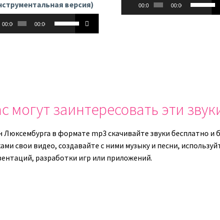
Аудиоплеер
Использу
или
уменьшить
нструментальная версия)
00:00
00:00
клавиши
уменьши
громкость.
оплеер
Используйте
вверх/
громкост
00:00
00:00
клавиши
вниз,
вверх/
чтобы
вниз,
увеличит
чтобы
или
увеличить
уменьши
или
громкост
уменьшить
с могут заинтересовать эти звук
громкость.
н Люксембурга в формате mp3 скачивайте звуки бесплатно и б
ками свои видео, создавайте с ними музыку и песни, использу
зентаций, разработки игр или приложений.