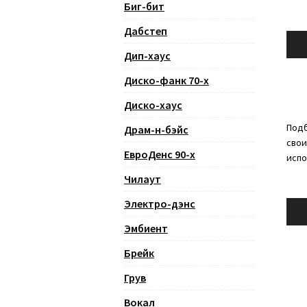
Биг-бит
Дабстеп
Ауди
Дип-хаус
Диско-фанк 70-х
Диско-хаус
Подб
Драм-н-бэйс
свои
ЕвроДенс 90-х
испо
Чилаут
Электро-дэнс
Ауди
Эмбиент
Брейк
Грув
Вокал