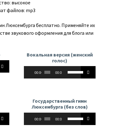
ство: высокое
ат файлов: mp3
имн Люксембурга бесплатно. Применяйте их
естве звукового оформления для блога или
)
Вокальная версия (женский
голос)
йте
Аудиоплеер
Используйте
00:00
00:00
клавиши
вверх/
вниз,
чтобы
ь
Государственный гимн
увеличить
Люксембурга (без слов)
или
ть
Аудиоплеер
йте
Используйте
уменьшить
ь.
00:00
00:00
клавиши
громкость.
вверх/
вниз,