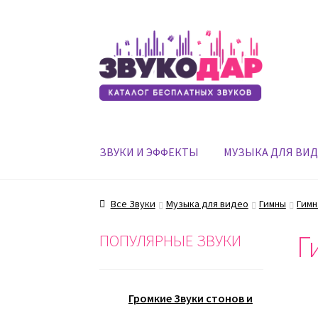
Перейти
Перейти
к
к
навигации
содержимому
ЗВУКИ И ЭФФЕКТЫ
МУЗЫКА ДЛЯ ВИ
Все Звуки
Музыка для видео
Гимны
Гимн
Г
ПОПУЛЯРНЫЕ ЗВУКИ
Громкие Звуки стонов и