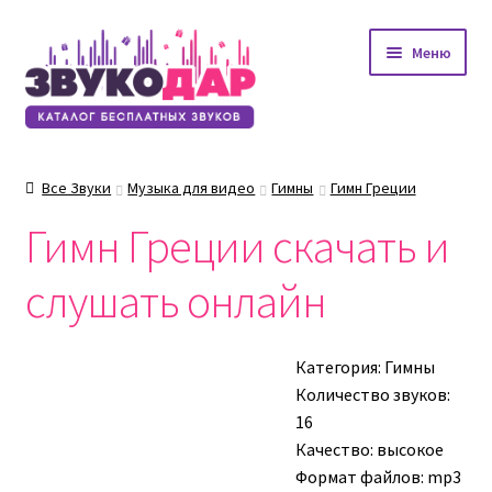
Перейти
Перейти
Меню
к
к
навигации
содержимому
Все Звуки
Музыка для видео
Гимны
Гимн Греции
Гимн Греции скачать и
слушать онлайн
Категория:
Гимны
Количество звуков:
16
Качество: высокое
Формат файлов: mp3