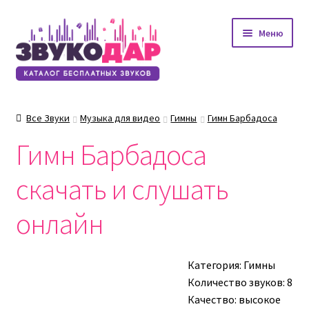
Перейти
Перейти
Меню
к
к
навигации
содержимому
Все Звуки
Музыка для видео
Гимны
Гимн Барбадоса
Гимн Барбадоса
скачать и слушать
онлайн
Категория:
Гимны
Количество звуков: 8
Качество: высокое