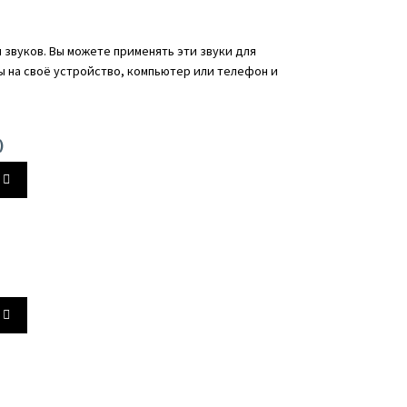
звуков. Вы можете применять эти звуки для
ы на своё устройство, компьютер или телефон и
)
йте
ь
йте
ть
ь.
ь