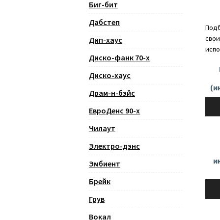
Биг-бит
Дабстеп
Подб
свои
Дип-хаус
испо
Диско-фанк 70-х
Диско-хаус
(и
Драм-н-бэйс
Ауди
ЕвроДенс 90-х
Чилаут
Электро-дэнс
и
Эмбиент
Брейк
Ауди
Грув
Вокал