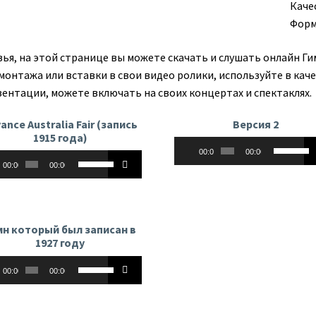
Каче
Форм
зья, на этой странице вы можете скачать и слушать онлайн Г
 монтажа или вставки в свои видео ролики, используйте в кач
зентации, можете включать на своих концертах и спектаклях.
ance Australia Fair (запись
Версия 2
1915 года)
Аудиоплеер
Использу
00:00
00:00
оплеер
Используйте
клавиши
00:00
00:00
клавиши
вверх/
вверх/
вниз,
вниз,
чтобы
чтобы
увеличит
мн который был записан в
увеличить
или
1927 году
или
уменьши
оплеер
Используйте
уменьшить
громкост
00:00
00:00
клавиши
громкость.
вверх/
вниз,