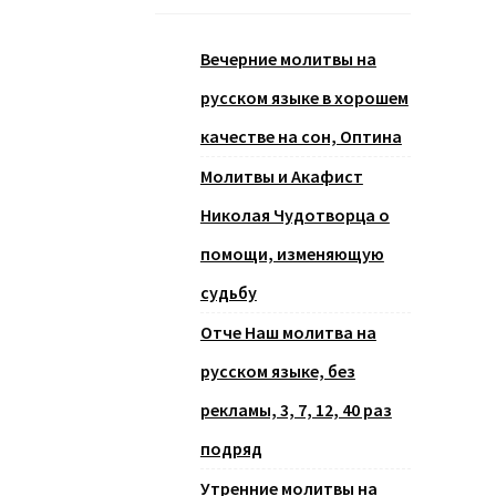
Вечерние молитвы на
русском языке в хорошем
качестве на сон, Оптина
Молитвы и Акафист
Николая Чудотворца о
помощи, изменяющую
судьбу
Отче Наш молитва на
русском языке, без
рекламы, 3, 7, 12, 40 раз
подряд
Утренние молитвы на