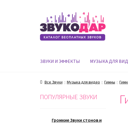
Перейти
Перейти
к
к
навигации
содержимому
ЗВУКИ И ЭФФЕКТЫ
МУЗЫКА ДЛЯ ВИ
Все Звуки
Музыка для видео
Гимны
Гимн
Г
ПОПУЛЯРНЫЕ ЗВУКИ
Громкие Звуки стонов и