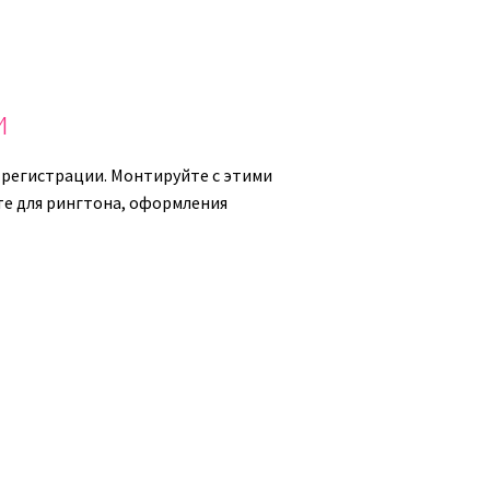
ть
ь.
и
 регистрации. Монтируйте с этими
йте для рингтона, оформления