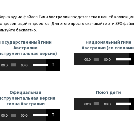
чтобы
увеличить
орка аудио файлов
Гимн Австралии
представлена в нашей коллекции 
или
х презентаций и проектов. Для этого просто скачивайте эти SFX-файл
уменьшить
льзуйте бесплатно.
громкость.
Государственный гимн
Национальный гимн
Австралии
Австралии (со словами
нструментальная версия)
Аудиоплеер
Использу
00:00
00:00
оплеер
Используйте
клавиши
00:00
00:00
клавиши
вверх/
вверх/
вниз,
вниз,
чтобы
чтобы
увеличит
Официальная
Поют дети
увеличить
или
нструментальная версия
Аудиоплеер
Использу
или
уменьши
гимна Австралии
00:00
00:00
клавиши
уменьшить
громкост
оплеер
Используйте
вверх/
громкость.
00:00
00:00
клавиши
вниз,
вверх/
чтобы
вниз,
увеличит