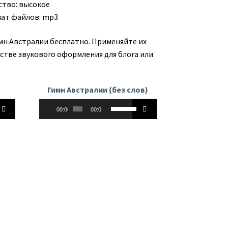
ство: высокое
ат файлов: mp3
имн Австралии бесплатно. Применяйте их
естве звукового оформления для блога или
Гимн Австралии (без слов)
Аудиоплеер
йте
Используйте
00:00
00:00
клавиши
вверх/
вниз,
чтобы
ь
увеличить
или
ть
уменьшить
ь.
громкость.