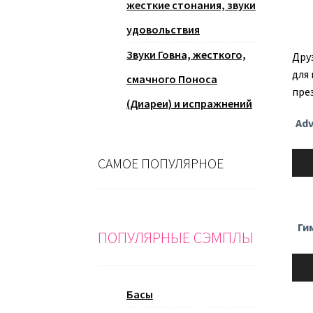
жесткие стонания, звуки
удовольствия
Звуки Говна, жесткого,
Дру
для
смачного Поноса
пре
(Диареи) и испражнений
Adv
Ауди
САМОЕ ПОПУЛЯРНОЕ
Ги
ПОПУЛЯРНЫЕ СЭМПЛЫ
Ауди
Басы