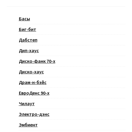
Басы
Биг-бит
Дабстеп
Дип-хаус
Диско-фанк 70-х
Диско-хаус
Драм-н-бэйс
ЕвроДенс 90-х
Чилаут
Электро-дэнс
Эмбиент