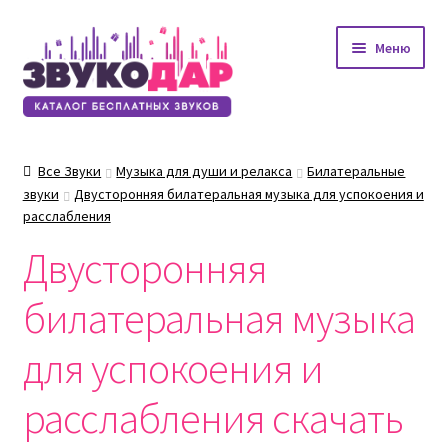
Перейти
Перейти
Меню
к
к
навигации
содержимому
Все Звуки
Музыка для души и релакса
Билатеральные
звуки
Двусторонняя билатеральная музыка для успокоения и
расслабления
Двусторонняя
билатеральная музыка
для успокоения и
расслабления скачать