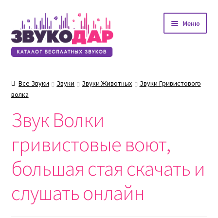
Перейти
Перейти
Меню
к
к
навигации
содержимому
Все Звуки
Звуки
Звуки Животных
Звуки Гривистового
волка
Звук Волки
гривистовые воют,
большая стая скачать и
слушать онлайн