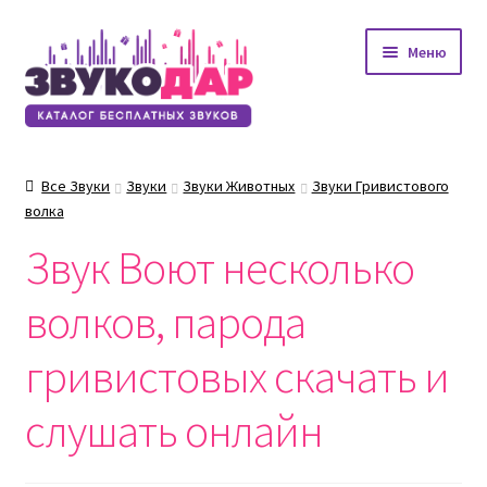
Перейти
Перейти
Меню
к
к
навигации
содержимому
Все Звуки
Звуки
Звуки Животных
Звуки Гривистового
волка
Звук Воют несколько
волков, парода
гривистовых скачать и
слушать онлайн