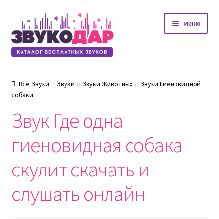
Перейти
Перейти
Меню
к
к
навигации
содержимому
Все Звуки
Звуки
Звуки Животных
Звуки Гиеновидной
собаки
Звук Где одна
гиеновидная собака
скулит скачать и
слушать онлайн