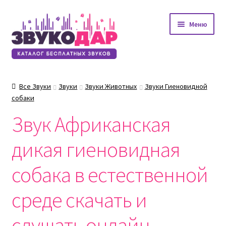
Перейти
Перейти
Меню
к
к
навигации
содержимому
Все Звуки
Звуки
Звуки Животных
Звуки Гиеновидной
собаки
Звук Африканская
дикая гиеновидная
собака в естественной
среде скачать и
слушать онлайн