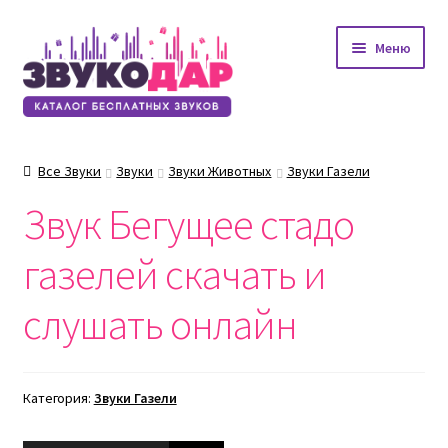
Перейти
Перейти
Меню
к
к
навигации
содержимому
Все Звуки
Звуки
Звуки Животных
Звуки Газели
Звук Бегущее стадо
газелей скачать и
слушать онлайн
Категория:
Звуки Газели