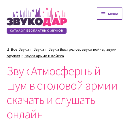
Перейти
Перейти
Меню
к
к
навигации
содержимому
Все Звуки
Звуки
Звуки Выстрелов, звуки войны, звуки
оружия
Звуки армии и войска
Звук Атмосферный
шум в столовой армии
скачать и слушать
онлайн