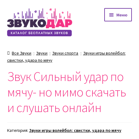
Перейти
Перейти
Меню
к
к
навигации
содержимому
Все Звуки
Звуки
Звуки спорта
Звуки игры волейбол:
свистки, удара по мячу
Звук Сильный удар по
мячу- но мимо скачать
и слушать онлайн
Категория:
Звуки игры волейбол: свистки, удара по мячу