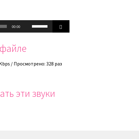
Используйте
00:00
клавиши
вверх/
офайле
вниз,
чтобы
увеличить
 Kbps / Просмотрено: 328 раз
или
уменьшить
громкость.
ать эти звуки