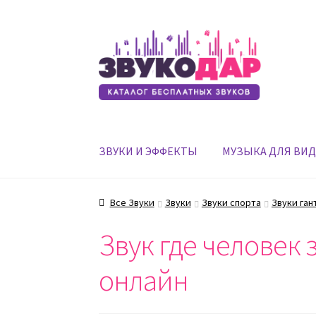
Перейти
Перейти
к
к
навигации
содержимому
ЗВУКИ И ЭФФЕКТЫ
МУЗЫКА ДЛЯ ВИ
Все Звуки
Звуки
Звуки спорта
Звуки ган
Звук где человек 
онлайн