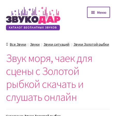
Перейти
Перейти
Меню
к
к
навигации
содержимому
Все Звуки
Звуки
Звуки ситуаций
Звуки Золотой рыбки
Звук моря, чаек для
сцены с Золотой
рыбкой скачать и
слушать онлайн
Категория:
Звуки Золотой рыбки