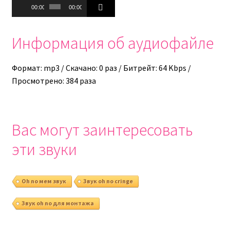
Аудиоплеер
00:00
00:00
Информация об аудиофайле
Формат: mp3 / Скачано: 0 раз / Битрейт: 64 Kbps /
Просмотрено: 384 раза
Вас могут заинтересовать
эти звуки
Oh no мем звук
Звук oh no cringe
Звук oh no для монтажа