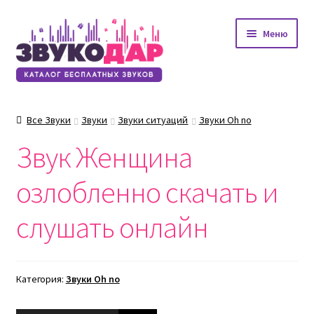
Перейти
Перейти
Меню
к
к
навигации
содержимому
Все Звуки
Звуки
Звуки ситуаций
Звуки Oh no
Звук Женщина
озлобленно скачать и
слушать онлайн
Категория:
Звуки Oh no