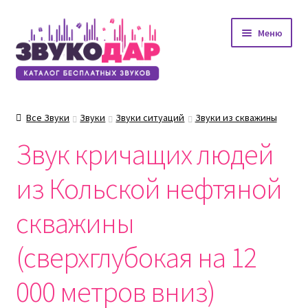
Перейти
Перейти
Меню
к
к
навигации
содержимому
Все Звуки
Звуки
Звуки ситуаций
Звуки из скважины
Звук кричащих людей
из Кольской нефтяной
скважины
(сверхглубокая на 12
000 метров вниз)