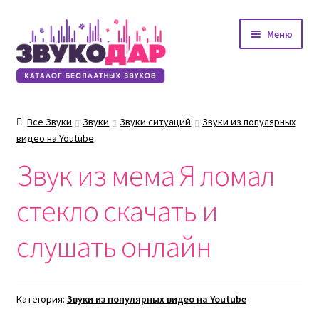
Перейти
Перейти
Меню
к
к
навигации
содержимому
Все Звуки
Звуки
Звуки ситуаций
Звуки из популярных
видео на Youtube
Звук из мема Я ломал
стекло скачать и
слушать онлайн
Категория:
Звуки из популярных видео на Youtube