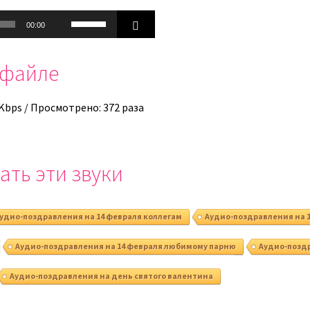
Используйте
00:00
клавиши
вверх/
офайле
вниз,
чтобы
увеличить
 Kbps / Просмотрено: 372 раза
или
уменьшить
громкость.
ать эти звуки
удио-поздравления на 14 февраля коллегам
Аудио-поздравления на 
Аудио-поздравления на 14 февраля любимому парню
Аудио-поздр
Аудио-поздравления на день святого валентина