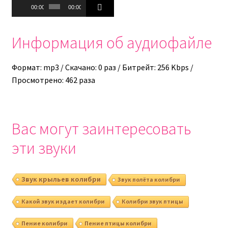
Аудиоплеер
00:00
00:00
Информация об аудиофайле
Формат: mp3 / Скачано: 0 раз / Битрейт: 256 Kbps /
Просмотрено: 462 раза
Вас могут заинтересовать
эти звуки
Звук крыльев колибри
Звук полёта колибри
Какой звук издает колибри
Колибри звук птицы
Пение колибри
Пение птицы колибри