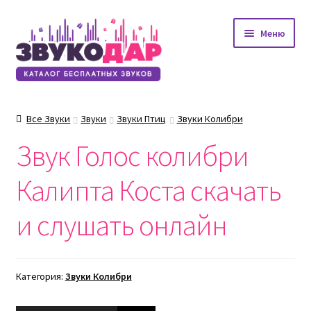
Перейти
Перейти
Меню
к
к
навигации
содержимому
Все Звуки
Звуки
Звуки Птиц
Звуки Колибри
Звук Голос колибри
Калипта Коста скачать
и слушать онлайн
Категория:
Звуки Колибри