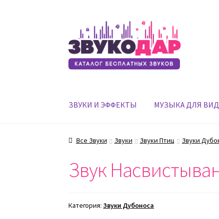
Перейти
Перейти
к
к
навигации
содержимому
ЗВУКИ И ЭФФЕКТЫ
МУЗЫКА ДЛЯ ВИ
Все Звуки
Звуки
Звуки Птиц
Звуки Дубо
Звук Насвистыван
Категория:
Звуки Дубоноса