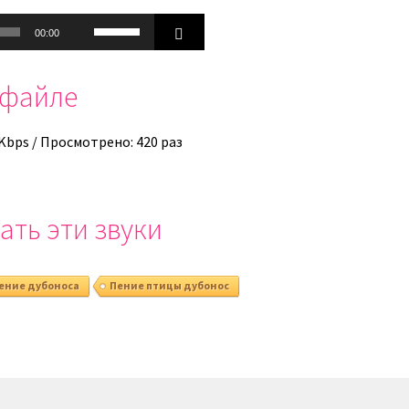
Используйте
00:00
клавиши
вверх/
офайле
вниз,
чтобы
увеличить
 Kbps / Просмотрено: 420 раз
или
уменьшить
громкость.
ать эти звуки
ение дубоноса
Пение птицы дубонос