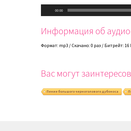
Аудиоплеер
00:00
Информация об ауди
Формат: mp3 / Скачано: 0 раз / Битрейт: 16
Вас могут заинтересов
Пение большого черноголового дубоноса
П