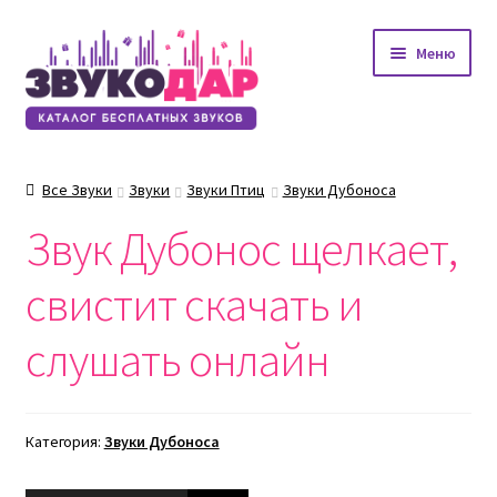
Перейти
Перейти
Меню
к
к
навигации
содержимому
Все Звуки
Звуки
Звуки Птиц
Звуки Дубоноса
Звук Дубонос щелкает,
свистит скачать и
слушать онлайн
Категория:
Звуки Дубоноса