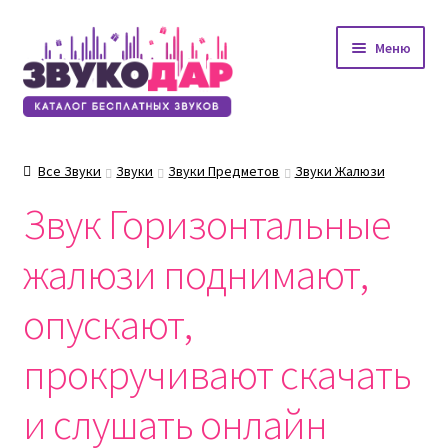
Перейти
Перейти
Меню
к
к
навигации
содержимому
Все Звуки
Звуки
Звуки Предметов
Звуки Жалюзи
Звук Горизонтальные
жалюзи поднимают,
опускают,
прокручивают скачать
и слушать онлайн