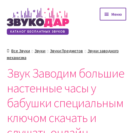
Перейти
Перейти
Меню
к
к
навигации
содержимому
Все Звуки
Звуки
Звуки Предметов
Звуки заводного
механизма
Звук Заводим большие
настенные часы у
бабушки специальным
ключом скачать и
слушать онлайн