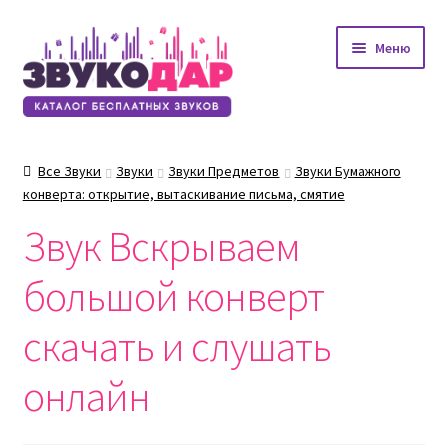
Перейти
Перейти
Меню
к
к
навигации
содержимому
Все Звуки
Звуки
Звуки Предметов
Звуки Бумажного
конверта: открытие, вытаскивание письма, смятие
Звук Вскрываем
большой конверт
скачать и слушать
онлайн