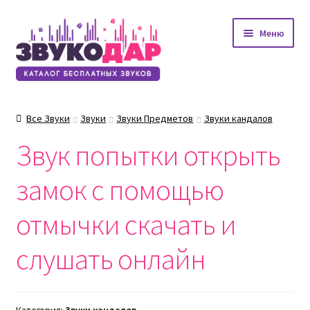
Перейти
Перейти
Меню
к
к
навигации
содержимому
Все Звуки
Звуки
Звуки Предметов
Звуки кандалов
Звук попытки открыть
замок с помощью
отмычки скачать и
слушать онлайн
Категория:
Звуки кандалов