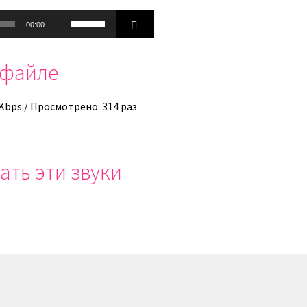
Используйте
00:00
клавиши
вверх/
офайле
вниз,
чтобы
увеличить
 Kbps / Просмотрено: 314 раз
или
уменьшить
громкость.
ать эти звуки