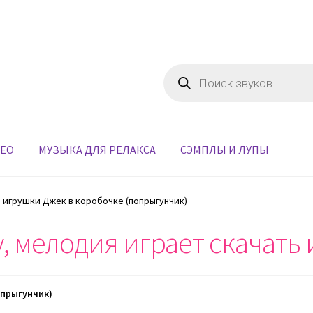
Поиск
товаров
ДЕО
МУЗЫКА ДЛЯ РЕЛАКСА
СЭМПЛЫ И ЛУПЫ
 игрушки Джек в коробочке (попрыгунчик)
, мелодия играет скачать
опрыгунчик)