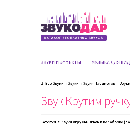
Перейти
Перейти
к
к
навигации
содержимому
ЗВУКИ И ЭФФЕКТЫ
МУЗЫКА ДЛЯ ВИ
Все Звуки
Звуки
Звуки Предметов
Звуки
Звук Крутим ручку
Категория:
Звуки игрушки Джек в коробочке (п