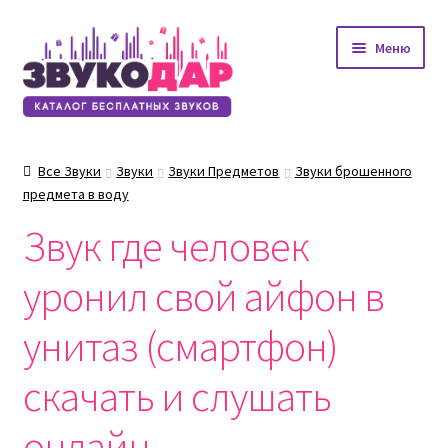
Перейти
Перейти
Меню
к
к
навигации
содержимому
Все Звуки
Звуки
Звуки Предметов
Звуки брошенного
предмета в воду
Звук где человек
уронил свой айфон в
унитаз (смартфон)
скачать и слушать
онлайн